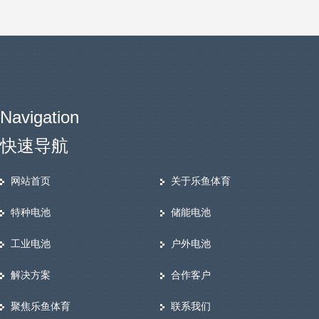
Navigation
快速导航
网站首页
关于乐鱼体育
特种电池
储能电池
工业电池
户外电池
解决方案
合作客户
聚焦乐鱼体育
联系我们