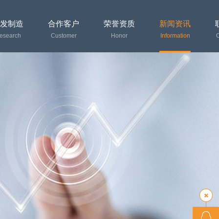
发制造
合作客户
荣誉资质
新闻资讯
esearch
Customer
Honor
Information
C