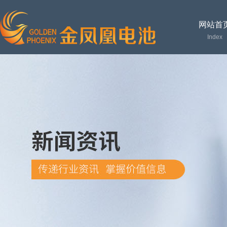
网站首
Index