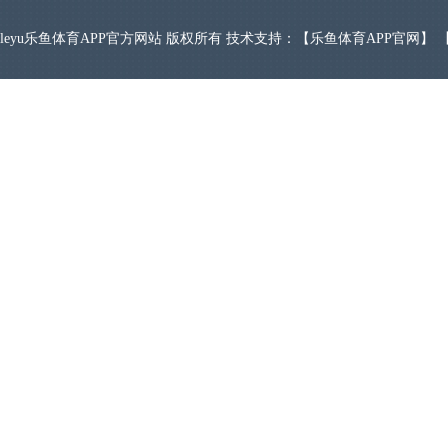
leyu乐鱼体育APP官方网站 版权所有 技术支持：【
乐鱼体育APP官网
】 