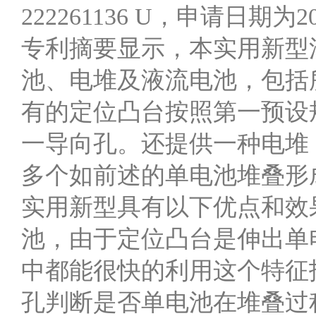
222261136 U，申请日期为2
专利摘要显示，本实用新型
池、电堆及液流电池，包括
有的定位凸台按照第一预设
一导向孔。还提供一种电堆
多个如前述的单电池堆叠形
实用新型具有以下优点和效
池，由于定位凸台是伸出单
中都能很快的利用这个特征
孔判断是否单电池在堆叠过