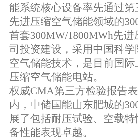
能系统核心设备率先通过第
先进压缩空气储能领域的3
首套300MW/1800MW
司投资建设，采用中国科学
空气储能技术，是目前国际
压缩空气储能电站。
权威CMA第三方检验报告
内，中储国能山东肥城的3
展了包括耐压试验、空载特
备性能表现卓越。