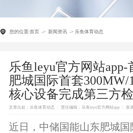
您的位置:
首页
->
新闻资讯
->
乐鱼体育动态
乐鱼leyu官方网站a
肥城国际首套300MW/
核心设备完成第三方
文章出处：乐鱼体育动态
责任编辑：乐鱼leyu官方网站app
发表
近日，中储国能山东肥城国际首