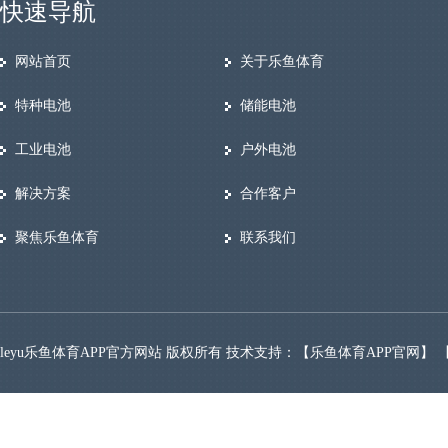
快速导航
网站首页
关于乐鱼体育
特种电池
储能电池
工业电池
户外电池
解决方案
合作客户
聚焦乐鱼体育
联系我们
leyu乐鱼体育APP官方网站 版权所有 技术支持：【
乐鱼体育APP官网
】 