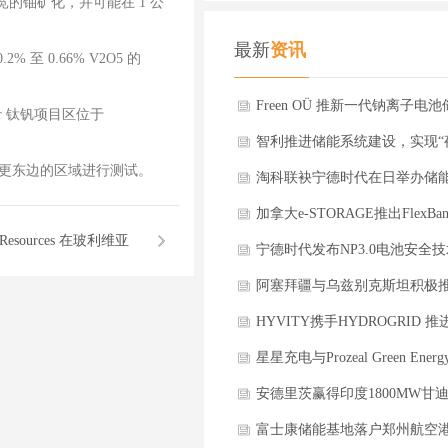
米宽的铀矿化，并可能在 1 公
最新
资讯
至 0.66% V2O5 的
Freen OÜ 推新一代钠离子电
dar 钛钒项目区位于
系统-乐鱼leyu官方网站app
智利推进储能系统建设，实现“
续在更东边的区域进行测试。
脱碳”-乐鱼leyu官方网站app
淘科联袂宁德时代在日举办储
站投资论坛，引爆行业关注-乐
加拿大e-STORAGE推出FlexBan
 Resources 在玻利维亚
leyu官方网站app
1.0 模块化储能系统引领行业革
宁德时代发布NP3.0电池安全
乐鱼leyu官方网站app
神行Pro电池-乐鱼leyu官方网站a
阿塞拜疆与乌兹别克斯坦积极
钻探获高品位银锡多金属矿化
电池储能系统建设-乐鱼leyu官
HYVITY携手HYDROGRID 推
站app
利450MW抽水蓄能项目开发-
星星充电与Prozeal Green Ener
leyu官方网站app
作 签近1GWh订单进军印度储
安德里茨赢得印度1800MW甘
场-乐鱼leyu官方网站app
塔抽水蓄能项目合同-乐鱼leyu
富士康储能基地落户郑州航空