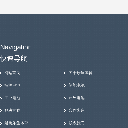
Navigation
快速导航
网站首页
关于乐鱼体育
特种电池
储能电池
工业电池
户外电池
解决方案
合作客户
聚焦乐鱼体育
联系我们