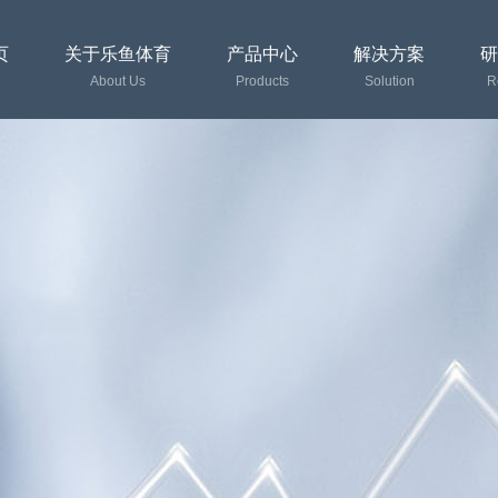
页
关于乐鱼体育
产品中心
解决方案
研
About Us
Products
Solution
R