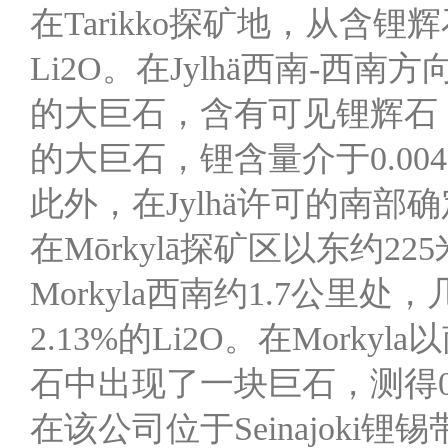
在Tarikko探矿地，从含
Li2O。在Jylhä西南-西南
的大巨石，含有可见锂辉石，
的大巨石，锂含量介于0.004%
此外，在Jylhä许可的南
在Mōrkylā探矿区以东约22
Morkyla西南约1.7公里
2.13%的Li2O。在Mork
石中出现了一块巨石，测得0.6
在该公司位于Seinajoki