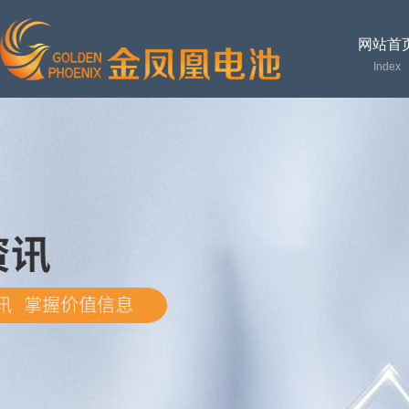
网站首
Index