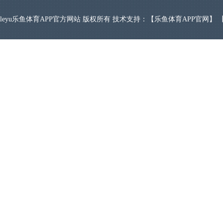
leyu乐鱼体育APP官方网站 版权所有 技术支持：【
乐鱼体育APP官网
】 