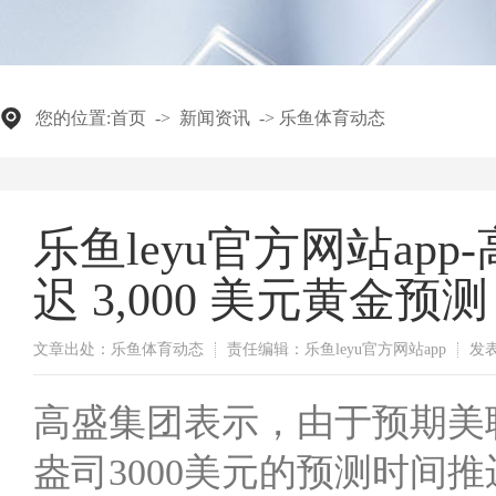
您的位置:
首页
->
新闻资讯
->
乐鱼体育动态
乐鱼leyu官方网站a
迟 3,000 美元黄金预测
文章出处：乐鱼体育动态
责任编辑：乐鱼leyu官方网站app
发表
高盛集团表示，由于预期美
盎司3000美元的预测时间推