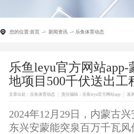
您的位置:
首页
->
新闻资讯
->
乐鱼体育动态
乐鱼leyu官方网站a
地项目500千伏送出工
文章出处：乐鱼体育动态
责任编辑：乐鱼leyu官方网站app
发表
2024年12月29日，内
东兴安蒙能突泉百万千瓦风