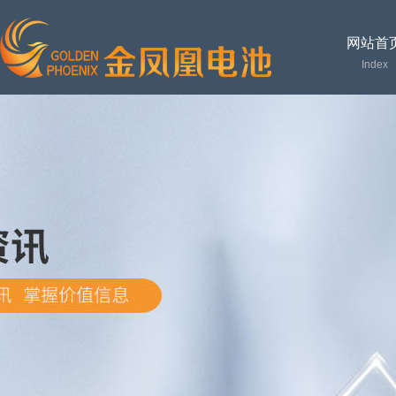
网站首
Index