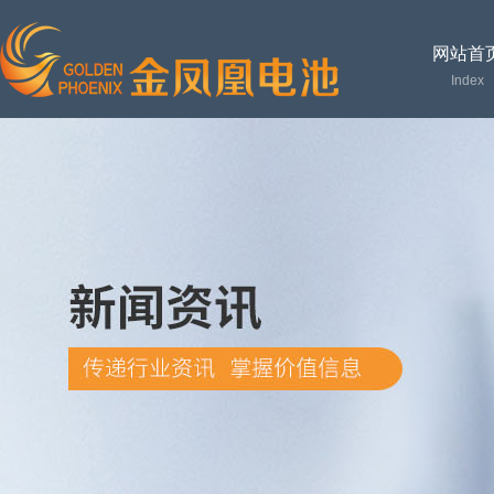
网站首
Index