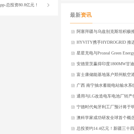
pp-总投资80.8亿元！
最新
资讯
钒液流项目在河南周口开工
阿塞拜疆与乌兹别克斯坦积极
电池储能系统建设-乐鱼leyu官
HYVITY携手HYDROGRID 推
站app
利450MW抽水蓄能项目开发-
星星充电与Prozeal Green Ener
leyu官方网站app
作 签近1GWh订单进军印度储
安德里茨赢得印度1800MW甘
场-乐鱼leyu官方网站app
塔抽水蓄能项目合同-乐鱼leyu
富士康储能基地落户郑州航空
网站app
加速打造“新能源帝国”梦想-乐
广西 南宁抽水蓄能电站输水系
leyu官方网站app
程建成完工-乐鱼leyu官方网站a
通用与LG改造电车电池厂转产
电池-乐鱼leyu官方网站app
宁德时代匈牙利工厂预计将于
年初开始生产-乐鱼leyu官方网站
澳科学家成功研发全球首个概
证型量子电池-乐鱼leyu官方网站
总投资约14.4亿元！新疆三十