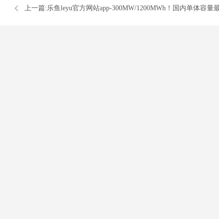
上一篇:
乐鱼leyu官方网站app-300MW/1200MWh！国内单体容
储能项目全容量并网