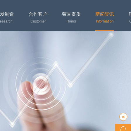
发制造
合作客户
荣誉资质
新闻资讯
esearch
Customer
Honor
Information
C