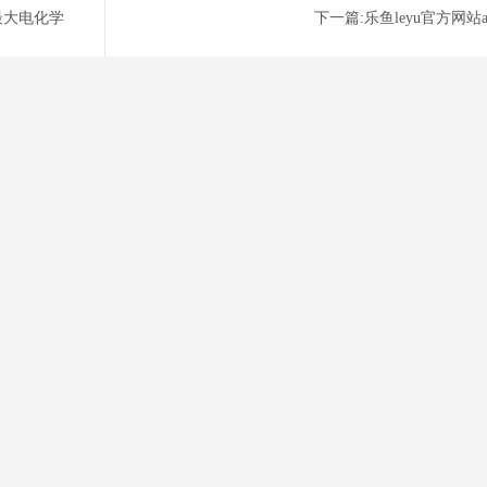
量最大电化学
下一篇:
乐鱼leyu官方网站a
500MW/2GWh全