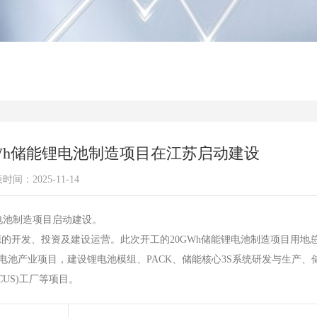
20GWh储能锂电池制造项目在江苏启动建设
时间：2025-11-14
锂电池制造项目启动建设。
开发、投资及建设运营。此次开工的20GWh储能锂电池制造项目用地总面
能锂电池产业项目，建设锂电池模组、PACK、储能核心3S系统研发与生产、
CUS)工厂等项目。