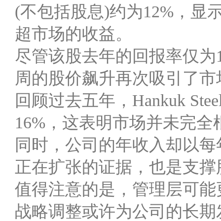
(不包括股息)约为12%，显示出H
超市场的收益。
尽管该股去年的回报率仅为
周的股价飙升再次吸引了市
回顾过去五年，Hankuk Ste
16%，这表明市场并未完
同时，公司的年收入却以每年
正在扩张的证据，也是支撑
值得注意的是，管理层可能
战略调整或许为公司的长期