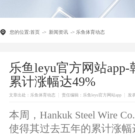
您的位置:
首页
->
新闻资讯
->
乐鱼体育动态
乐鱼leyu官方网站ap
累计涨幅达49%
文章出处：乐鱼体育动态
责任编辑：乐鱼leyu官方网站app
发表
本周，Hankuk Steel Wi
使得其过去五年的累计涨幅