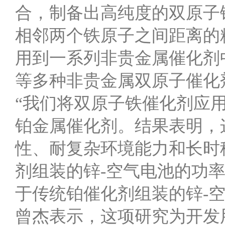
合，制备出高纯度的双原子
相邻两个铁原子之间距离的
用到一系列非贵金属催化剂
等多种非贵金属双原子催化
“我们将双原子铁催化剂应
铂金属催化剂。结果表明，
性、耐复杂环境能力和长时
剂组装的锌-空气电池的功率
于传统铂催化剂组装的锌-
曾杰表示，这项研究为开发