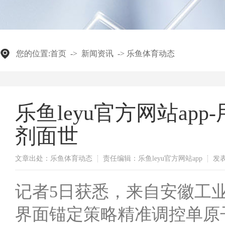
您的位置:
首页
->
新闻资讯
->
乐鱼体育动态
乐鱼leyu官方网站ap
剂面世
文章出处：乐鱼体育动态
责任编辑：乐鱼leyu官方网站app
发表
记者5日获悉，来自安徽工
界面锚定策略精准调控单原