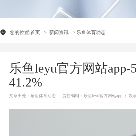
您的位置:
首页
->
新闻资讯
->
乐鱼体育动态
乐鱼leyu官方网站ap
41.2%
文章出处：乐鱼体育动态
责任编辑：乐鱼leyu官方网站app
发表