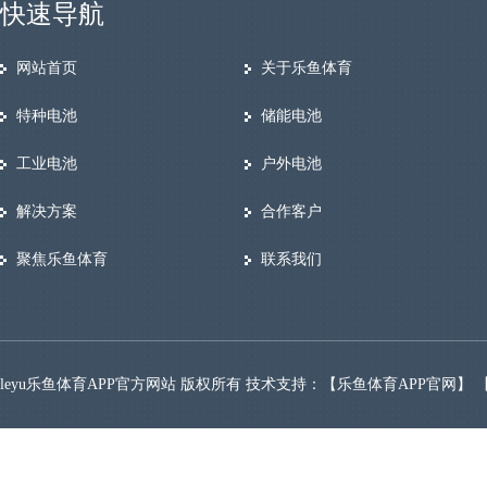
快速导航
网站首页
关于乐鱼体育
特种电池
储能电池
工业电池
户外电池
解决方案
合作客户
聚焦乐鱼体育
联系我们
leyu乐鱼体育APP官方网站 版权所有 技术支持：【
乐鱼体育APP官网
】 