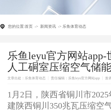
您的位置:
首页
->
新闻资讯
->
乐鱼体育动态
乐鱼leyu官方网站ap
人工硐室压缩空气储
文章出处：乐鱼体育动态
责任编辑：乐鱼leyu官方网站app
发表
1月2日，陕西省铜川市20
建陕西铜川350兆瓦压缩