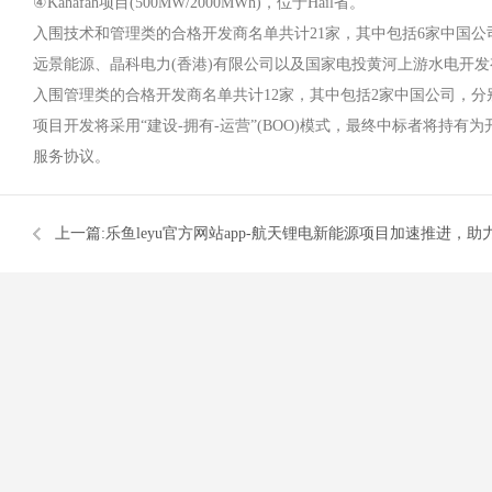
④Kahafah项目(500MW/2000MWh)，位于Hail省。
入围技术和管理类的合格开发商名单共计21家，其中包括6家中国
远景能源、晶科电力(香港)有限公司以及国家电投黄河上游水电开
入围管理类的合格开发商名单共计12家，其中包括2家中国公司，分
项目开发将采用“建设-拥有-运营”(BOO)模式，最终中标者将持有
服务协议。
上一篇:
乐鱼leyu官方网站app-航天锂电新能源项目加速推进，
发展