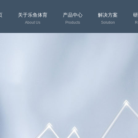
页
关于乐鱼体育
产品中心
解决方案
研
About Us
Products
Solution
R