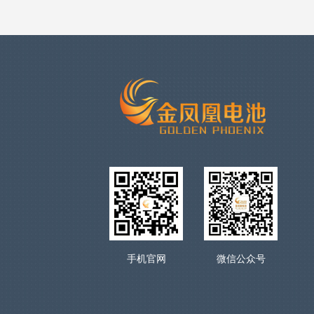
手机官网
微信公众号