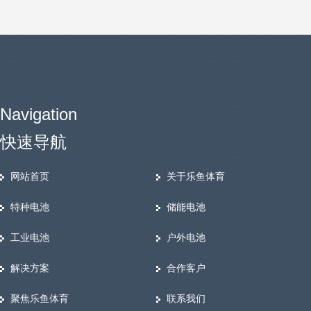
Navigation
快速导航
网站首页
关于乐鱼体育
特种电池
储能电池
工业电池
户外电池
解决方案
合作客户
聚焦乐鱼体育
联系我们