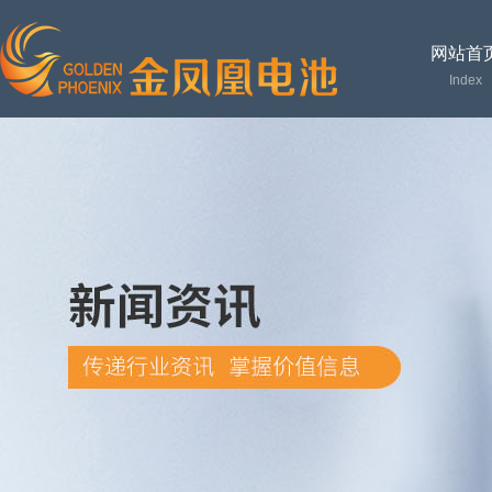
网站首
Index