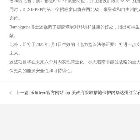
省和西北省，预计创造6,971个就业岗位，并在建设阶段将38.8%的
同时，BESIPPPP的第二个招标窗口将在西北省、豪登省和自由州的
岗位。
Ramokgopa博士还强调了摆脱煤炭对环境和健康的好处，指出
献。
此外，即将于2025年1月1日生效的《电力监管法修正案》将进一步
未来。
这些项目将在未来六个月内实现商业化，标志着南非能源战略的重
保更高的能源安全性和可持续性。
上一篇:
乐鱼leyu官方网站app-美政府采取措施保护内华达州红宝