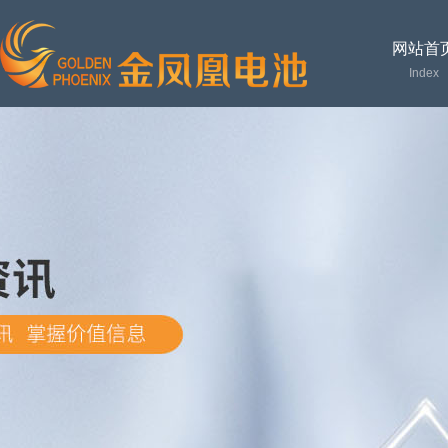
网站首
Index