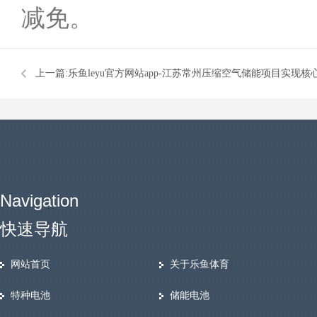
减免。
上一篇:
乐鱼leyu官方网站app-江苏常州压缩空气储能项目实现
化
Navigation
快速导航
网站首页
关于乐鱼体育
特种电池
储能电池