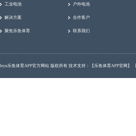
工业电池
户外电池
解决方案
合作客户
聚焦乐鱼体育
联系我们
leyu乐鱼体育APP官方网站 版权所有 技术支持：【
乐鱼体育APP官网
】 