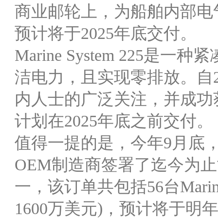
商业邮轮上，为船舶内部电
预计将于2025年底交付。
Marine System 22
洁电力，且实现零排放。自2
内人士的广泛关注，并成功
计划在2025年底之前交付。
值得一提的是，今年9月底，P
OEM制造商签署了迄今为
一，该订单共包括56台Marine
1600万美元)，预计将于