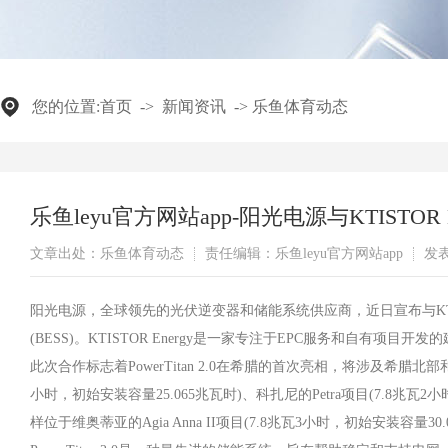
您的位置:
首页
->
新闻资讯
->
乐鱼体育动态
乐鱼leyu官方网站app-阳光电源与KTISTOR E
文章出处：乐鱼体育动态
责任编辑：乐鱼leyu官方网站app
发表
阳光电源，全球领先的光伏逆变器和储能系统供应商，近日宣布与KTISTO
(BESS)。KTISTOR Energy是一家专注于EPC服务和自有项
此次合作标志着PowerTitan 2.0在希腊的首次亮相，将涉及希腊北部
小时，初始安装容量25.065兆瓦时)、科扎尼的Petra项目(7.8兆瓦2小
样位于维奥蒂亚的Agia Anna II项目(7.8兆瓦3小时，初始安