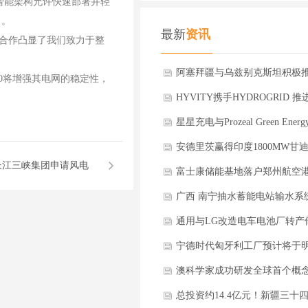
。智能架构允许快速部署并轻
力。
最新
资讯
技术。此次合作凸显了我们致力于整
阿塞拜疆与乌兹别克斯坦积极
 2.0将增强其电网的稳定性，
电池储能系统建设-乐鱼leyu官
HYVITY携手HYDROGRID 推
站app
利450MW抽水蓄能项目开发-
星星充电与Prozeal Green Ener
leyu官方网站app
作 签近1GWh订单进军印度储
安德里茨赢得印度1800MW甘
中国长江三峡集团申请风电
场-乐鱼leyu官方网站app
塔抽水蓄能项目合同-乐鱼leyu
富士康储能基地落户郑州航空
网站app
加速打造“新能源帝国”梦想-乐
广西 南宁抽水蓄能电站输水系
储能容量配置多项性能
leyu官方网站app
程建成完工-乐鱼leyu官方网站a
通用与LG改造电车电池厂转产
电池-乐鱼leyu官方网站app
宁德时代匈牙利工厂预计将于
的全面评估
年初开始生产-乐鱼leyu官方网站
澳科学家成功研发全球首个概
证型量子电池-乐鱼leyu官方网站
总投资约14.4亿元！新疆三十