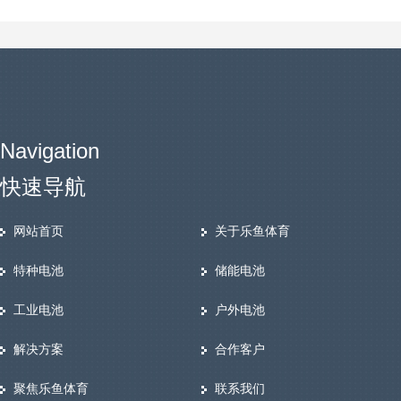
新“上海速度”
Navigation
快速导航
网站首页
关于乐鱼体育
特种电池
储能电池
工业电池
户外电池
解决方案
合作客户
聚焦乐鱼体育
联系我们