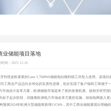
工商业储能项目落地
时间：2025-12-26
匈牙利塔皮欧塞莱的Ganz 3.76MWh储能电站顺利竣工并投入使用。该
我司工商业产品迈向全球化的实质性进展，初步实现了集户储和工商储于
电力市场设计改革方案，欧洲储能市场迎来了新的发展机遇。据相关研究报告
市场尚处于起步阶段，但随着欧洲电力市场改革方案的实施，鼓励电网接入
构预测2024年欧洲大型储能将新增11GWh，其中工商业储能展现出明确