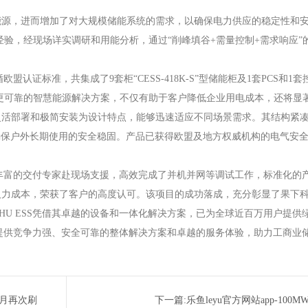
源，进而增加了对大规模储能系统的需求，以确保电力供应的稳定性和安全
付经验，经现场详实调研和用能分析，通过“削峰填谷+需量控制+需求响应
循欧盟认证标准，共集成了9套柜“CESS-418K-S”型储能柜及1套PCS和
更可靠的智慧能源解决方案，不仅有助于客户降低企业用电成本，还将显
灵活部署和极简安装为设计特点，能够迅速适应不同场景需求。其结构紧
，确保户外长期使用的安全稳固。产品已获得欧盟及地方权威机构的电气安
。
遣经验丰富的交付专家赴现场支援，高效完成了并机并网等调试工作，标准化
本，荣获了客户的高度认可。该项目的成功落成，充分彰显了果下科技 · 
CHU ESS凭借其卓越的设备和一体化解决方案，已为全球近百万用户提
致力于提供竞争力强、安全可靠的整体解决方案和卓越的服务体验，助力工商
个月再次刷
下一篇:
乐鱼leyu官方网站app-100