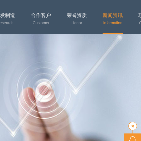
发制造
合作客户
荣誉资质
新闻资讯
esearch
Customer
Honor
Information
C