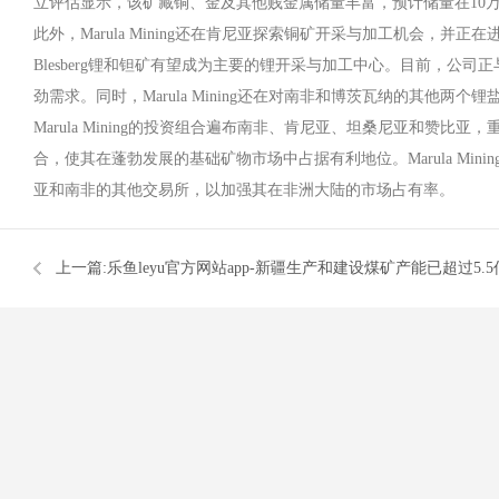
立评估显示，该矿藏铜、金及其他贱金属储量丰富，预计储量在10万吨至
此外，Marula Mining还在肯尼亚探索铜矿开采与加工机会
Blesberg锂和钽矿有望成为主要的锂开采与加工中心。目前，
劲需求。同时，Marula Mining还在对南非和博茨瓦纳的其他
Marula Mining的投资组合遍布南非、肯尼亚、坦桑尼亚和
合，使其在蓬勃发展的基础矿物市场中占据有利地位。Marula Minin
亚和南非的其他交易所，以加强其在非洲大陆的市场占有率。
上一篇:
乐鱼leyu官方网站app-新疆生产和建设煤矿产能已超过5.