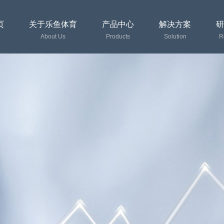
页
关于乐鱼体育
产品中心
解决方案
研
About Us
Products
Solution
R