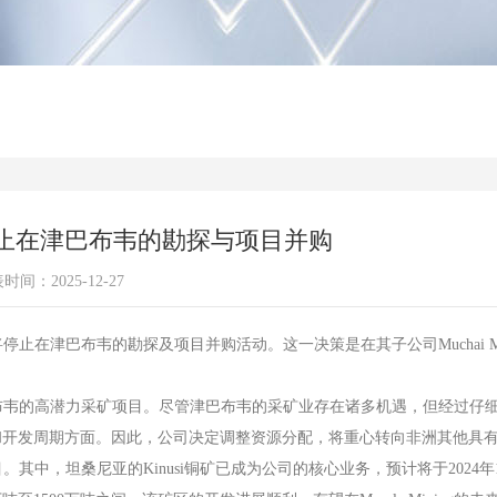
ng决定终止在津巴布韦的勘探与项目并购
时间：2025-12-27
止在津巴布韦的勘探及项目并购活动。这一决策是在其子公司Muchai Mining (
津巴布韦的高潜力采矿项目。尽管津巴布韦的采矿业存在诸多机遇，但经过仔细考量，M
和开发周期方面。因此，公司决定调整资源分配，将重心转向非洲其他具
项目。其中，坦桑尼亚的Kinusi铜矿已成为公司的核心业务，预计将于2024年