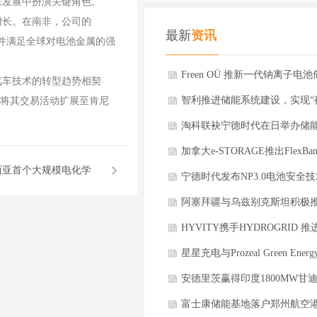
未来发展中扮演关键角色。
的增长。在南非，公司的
最新
资讯
量并满足全球对电池金属的强
Freen OÜ 推新一代钠离子电
动汽车技术的转型趋势相契
系统-乐鱼leyu官方网站app
智利推进储能系统建设，实现“
并计划将其交易活动扩展至肯尼
脱碳”-乐鱼leyu官方网站app
淘科联袂宁德时代在日举办储
站投资论坛，引爆行业关注-乐
加拿大e-STORAGE推出FlexBan
马来西亚首个大规模电化学
leyu官方网站app
1.0 模块化储能系统引领行业革
宁德时代发布NP3.0电池安全
乐鱼leyu官方网站app
神行Pro电池-乐鱼leyu官方网站a
阿塞拜疆与乌兹别克斯坦积极
储能项目并网
电池储能系统建设-乐鱼leyu官
HYVITY携手HYDROGRID 推
站app
利450MW抽水蓄能项目开发-
星星充电与Prozeal Green Ener
leyu官方网站app
作 签近1GWh订单进军印度储
安德里茨赢得印度1800MW甘
场-乐鱼leyu官方网站app
塔抽水蓄能项目合同-乐鱼leyu
富士康储能基地落户郑州航空