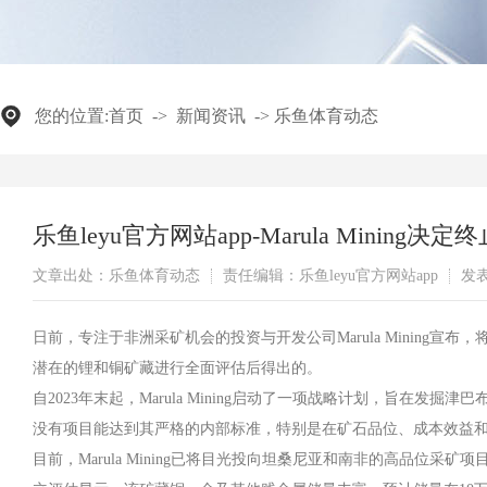
您的位置:
首页
->
新闻资讯
->
乐鱼体育动态
乐鱼leyu官方网站app-Marula Mini
文章出处：乐鱼体育动态
责任编辑：乐鱼leyu官方网站app
发表
日前，专注于非洲采矿机会的投资与开发公司Marula Mining宣布，将停
潜在的锂和铜矿藏进行全面评估后得出的。
自2023年末起，Marula Mining启动了一项战略计划，旨在发掘
没有项目能达到其严格的内部标准，特别是在矿石品位、成本效益
目前，Marula Mining已将目光投向坦桑尼亚和南非的高品位采矿