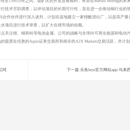
1500万吨之间。该矿区的开发进展顺利，有望在Marula Mining的
，并正在进行技术尽职调查，以评估项目的长期可行性，旨在进一步推动铜行业
公司正与合作伙伴进行深入谈判，计划在该地建立一家锂酸浸出厂，以提高产
两个锂盐水项目进行技术审查，以扩大在锂市场的份额。
赞比亚，重点关注锂、铜和钽等电池金属。公司的战略与全球向可再生能源和电
g的股票在伦敦的Aquis证券交易所和南非的A2X Markets交易活跃，
5亿吨
下一篇:
乐鱼leyu官方网站app-