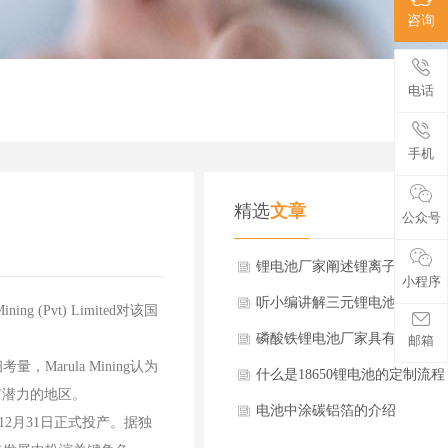
咨询
电话
手机
精选
文章
公众号
锂电池厂家阐述锂离子电池有
小程序
用途？
听小编讲解三元锂电池是什么
Pvt) Limited对该国
磷酸铁锂电池厂家具有哪些优
邮箱
arula Mining认为
什么是18650锂电池的定制流程
有潜力的地区。
电池中涂碳铝箔的介绍
12月31日正式投产。据独