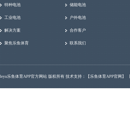
特种电池
储能电池
工业电池
户外电池
解决方案
合作客户
聚焦乐鱼体育
联系我们
leyu乐鱼体育APP官方网站 版权所有 技术支持：【
乐鱼体育APP官网
】 