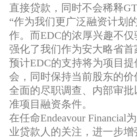
直接贷款，同时不会稀释GT
“作为我们更广泛融资计划
作。而EDC的浓厚兴趣不仅验
强化了我们作为安大略省首
预计EDC的支持将为项目
会，同时保持当前股东的价
全面的尽职调查、内部审批
准项目融资条件。
在任命Endeavour Finan
业贷款人的关注，进一步增