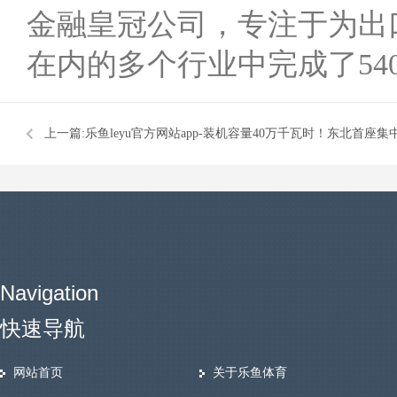
金融皇冠公司，专注于为出
在内的多个行业中完成了54
上一篇:
乐鱼leyu官方网站app-装机容量40万千瓦时！东北首座
能电站正式投产
Navigation
快速导航
网站首页
关于乐鱼体育