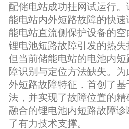
配储电站成功挂网试运行。
能电站内外短路故障的快速
能电站直流侧保护设备的空
锂电池短路故障引发的热失
但当前储能电站的电池内短
障识别与定位方法缺失。为
外短路故障特征，首创了基
法，并实现了故障位置的精
融合的锂电池内短路故障诊
了有力技术支撑。