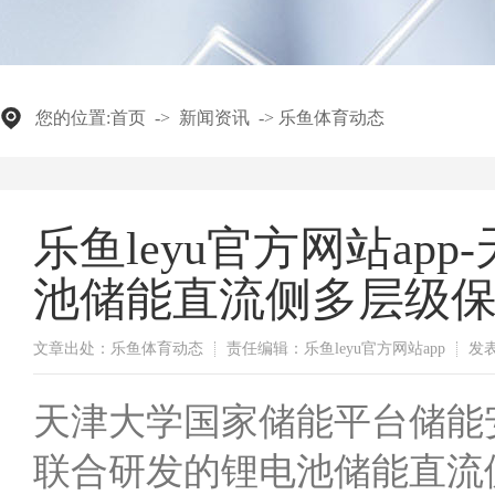
您的位置:
首页
->
新闻资讯
->
乐鱼体育动态
乐鱼leyu官方网站a
池储能直流侧多层级
文章出处：乐鱼体育动态
责任编辑：乐鱼leyu官方网站app
发表
天津大学国家储能平台储能
联合研发的锂电池储能直流