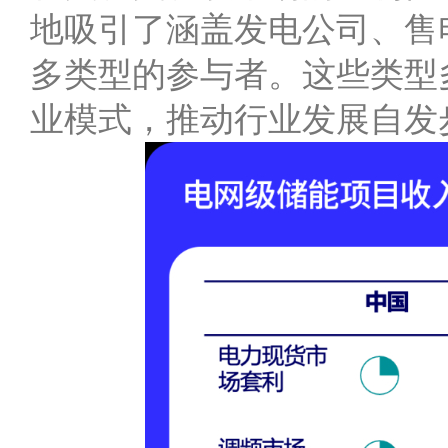
地吸引了涵盖发电公司、售
多类型的参与者。这些类型
业模式，推动行业发展自发