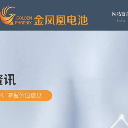
网站首
Index