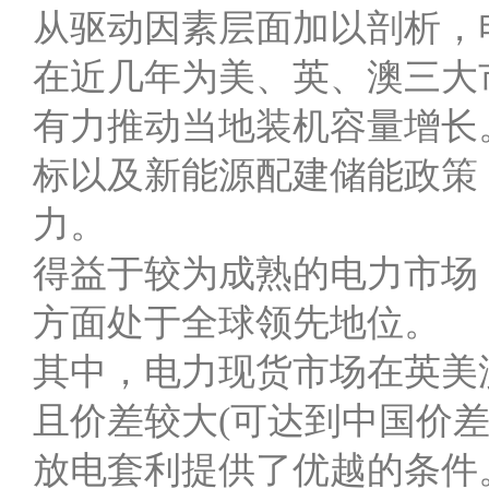
从驱动因素层面加以剖析，
在近几年为美、英、澳三大
有力推动当地装机容量增长
标以及新能源配建储能政策
力。
得益于较为成熟的电力市场
方面处于全球领先地位。
其中，电力现货市场在英美
且价差较大(可达到中国价
放电套利提供了优越的条件