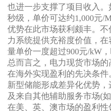
也进一步支撑了项目收入。如
秒级，单价可达约1,000
优势在此市场获利颇丰。不
力系统提供充裕度价值，在
量单价一度超过900元/k
总而言之，电力现货市场的
在海外实现盈利的先决条件
新型储能形成差异化优势，
及来自其他辅助服务市场(
在美、英、澳市场的盈利性