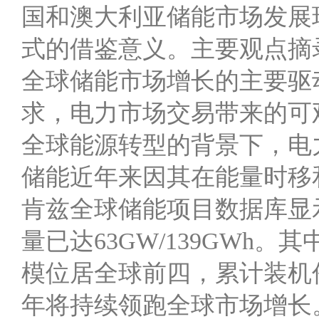
国和澳大利亚储能市场发展
式的借鉴意义。主要观点摘
全球储能市场增长的主要驱
求，电力市场交易带来的可
全球能源转型的背景下，电
储能近年来因其在能量时移
肯兹全球储能项目数据库显示
量已达63GW/139GWh
模位居全球前四，累计装机
年将持续领跑全球市场增长