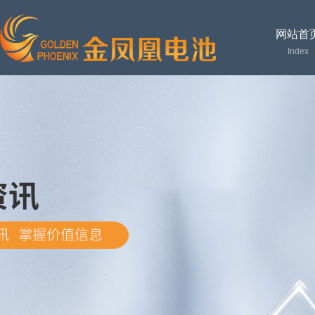
网站首
Index