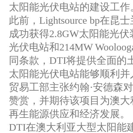
太阳能光伏电站的建设工作
此前，Lightsource b
成功获得2.8GW太阳能光伏装机
光伏电站和214MW Woo
同条款，DTI将提供全面
太阳能光伏电站能够顺利并
贸易工部主张约翰·安德森对Go
赞赏，并期待该项目为澳大
再生能源供应和经济发展。
DTI在澳大利亚大型太阳