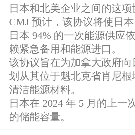
日本和北美企业之间的这项
CMJ 预计，该协议将使日
日本 94% 的一次能源供
赖紧急备用和能源进口。
该协议旨在为加拿大政府向
划从其位于魁北克省肖尼根
清洁能源材料。
日本在 2024 年 5 月的上一
的储能容量。