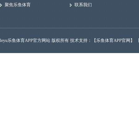
聚焦乐鱼体育
联系我们
leyu乐鱼体育APP官方网站 版权所有 技术支持：【
乐鱼体育APP官网
】 