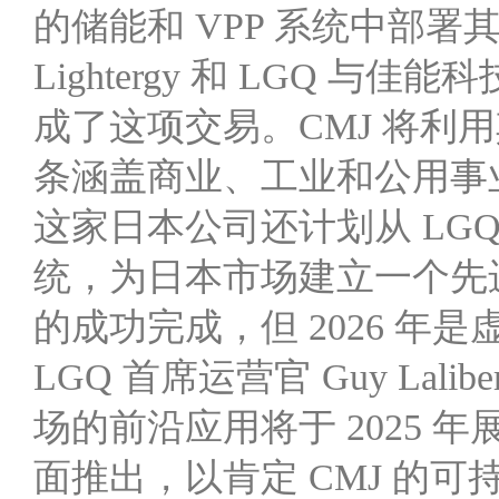
的储能和 VPP 系统中部署
Lightergy 和 LGQ 与
成了这项交易。CMJ 将利
条涵盖商业、工业和公用事
这家日本公司还计划从 LG
统，为日本市场建立一个先
的成功完成，但 2026 
LGQ 首席运营官 Guy La
场的前沿应用将于 2025 年
面推出，以肯定 CMJ 的可持续