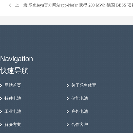
上一篇:
乐鱼leyu官方网站app-Nofar 获得 209 MWh 德国 BES
定价格承购协议
Navigation
快速导航
网站首页
关于乐鱼体育
特种电池
储能电池
工业电池
户外电池
解决方案
合作客户