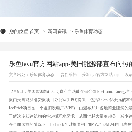
您的位置:
首页
->
新闻资讯
->
乐鱼体育动态
乐鱼leyu官方网站app-美国能源部宣布向热能存
文章出处：乐鱼体育动态
责任编辑：乐鱼leyu官方网站app
发表
12月9日，美国能源部(DOE)宣布向热能存储公司Nostromo Energy的
款由美国能源部贷款项目办公室(LPO)提供，包括3.0369亿美元的
IceBrick项目是一个虚拟发电厂(VPP)，由遍布加州各地商业建筑
于解决冷却建筑物的特定循环水需求，从而消耗大量冷却器，减少建筑物的
在全面运营的情况下，IceBrick可以提供约170MW/450MW