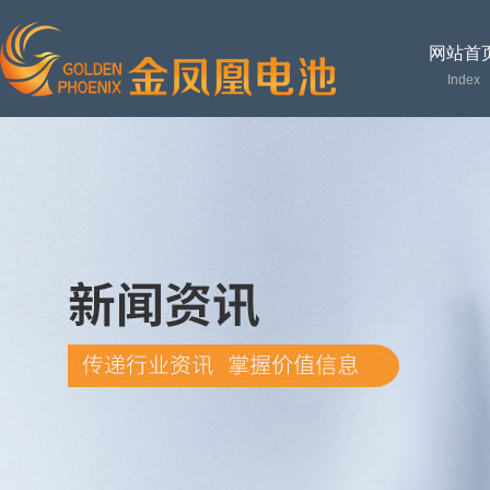
网站首
Index