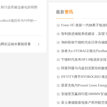
足和污染而被边缘化的弱势
最新
资讯
Brick项目作为VPP的一
Freen OÜ 推新一代钠离子电
系统-乐鱼leyu官方网站app
智利推进储能系统建设，实现“
脱碳”-乐鱼leyu官方网站app
淘科联袂宁德时代在日举办储
国家电网在运抽水蓄能容量
站投资论坛，引爆行业关注-乐
加拿大e-STORAGE推出FlexBan
leyu官方网站app
1.0 模块化储能系统引领行业革
宁德时代发布NP3.0电池安全
超4000万千瓦
乐鱼leyu官方网站app
神行Pro电池-乐鱼leyu官方网站a
阿塞拜疆与乌兹别克斯坦积极
电池储能系统建设-乐鱼leyu官
HYVITY携手HYDROGRID 推
站app
利450MW抽水蓄能项目开发-
星星充电与Prozeal Green Ener
leyu官方网站app
作 签近1GWh订单进军印度储
安德里茨赢得印度1800MW甘
场-乐鱼leyu官方网站app
塔抽水蓄能项目合同-乐鱼leyu
富士康储能基地落户郑州航空