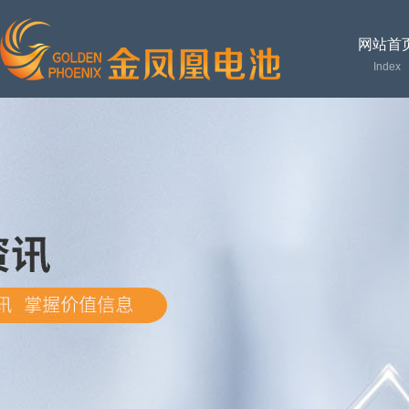
网站首
Index