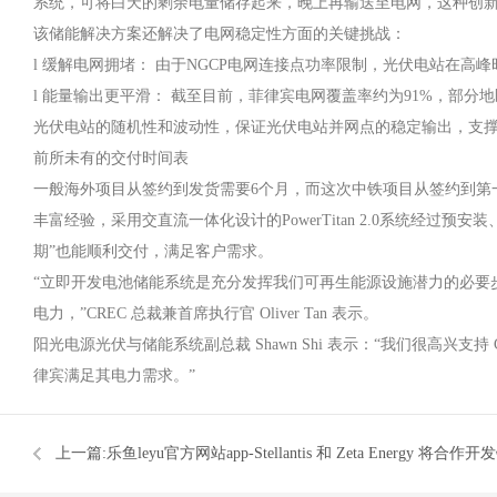
系统，可将白天的剩余电量储存起来，晚上再输送至电网，这种创
该储能解决方案还解决了电网稳定性方面的关键挑战：
l 缓解电网拥堵： 由于NGCP电网连接点功率限制，光伏电站在
l 能量输出更平滑： 截至目前，菲律宾电网覆盖率约为91%，部
光伏电站的随机性和波动性，保证光伏电站并网点的稳定输出，支
前所未有的交付时间表
一般海外项目从签约到发货需要6个月，而这次中铁项目从签约到第
丰富经验，采用交直流一体化设计的PowerTitan 2.0系统经
期”也能顺利交付，满足客户需求。
“立即开发电池储能系统是充分发挥我们可再生能源设施潜力的必要
电力，”CREC 总裁兼首席执行官 Oliver Tan 表示。
阳光电源光伏与储能系统副总裁 Shawn Shi 表示：“我们很高兴
律宾满足其电力需求。”
上一篇:
乐鱼leyu官方网站app-Stellantis 和 Zeta Energy 将合