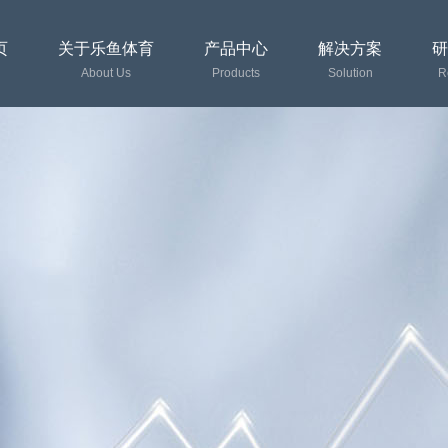
页
关于乐鱼体育
产品中心
解决方案
研
About Us
Products
Solution
R