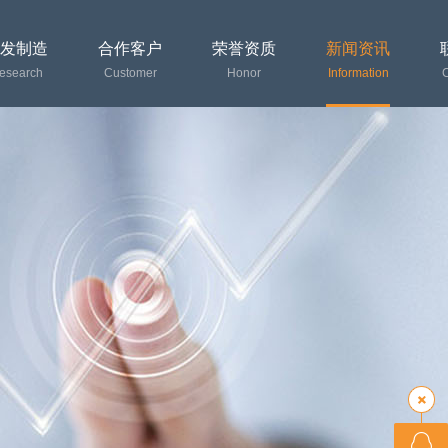
发制造
合作客户
荣誉资质
新闻资讯
esearch
Customer
Honor
Information
C