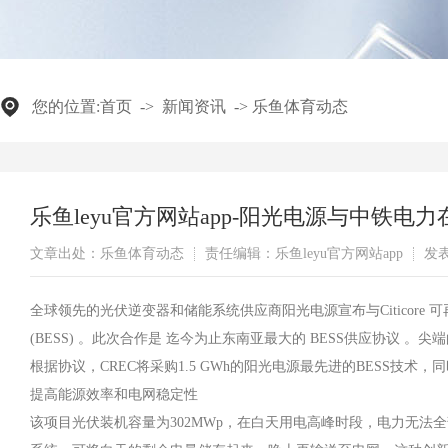
您的位置:
首页
->
新闻资讯
->
乐鱼体育动态
乐鱼leyu官方网站app-阳光电源与中铁电力
文章出处：乐鱼体育动态
责任编辑：乐鱼leyu官方网站app
发表
全球领先的光伏逆变器和储能系统供应商阳光电源宣布与Citicore 可
(BESS) 。此次合作是 迄今为止东南亚最大的 BESS供应协议 
根据协议，CREC将采购1.5 GWh的阳光电源最先进的BESS技
提高能源效率和电网稳定性
该项目光伏装机容量为302MWp，在白天用电高峰时段，电力无法全部输