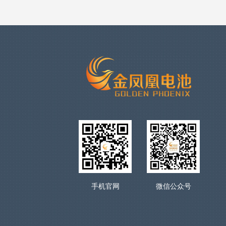
手机官网
微信公众号