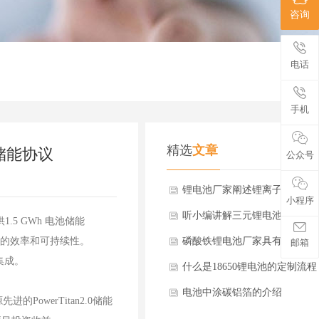
咨询
电话
手机
精选
文章
池储能协议
公众号
锂电池厂家阐述锂离子电池有
小程序
用途？
听小编讲解三元锂电池是什么
.5 GWh 电池储能
能源的效率和可持续性。
磷酸铁锂电池厂家具有哪些优
邮箱
集成。
什么是18650锂电池的定制流程
电池中涂碳铝箔的介绍
owerTitan2.0储能