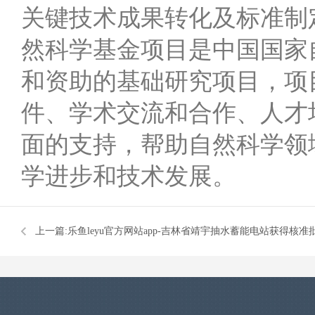
关键技术成果转化及标准制
然科学基金项目是中国国家
和资助的基础研究项目，项
件、学术交流和合作、人才
面的支持，帮助自然科学领
学进步和技术发展。
上一篇:
乐鱼leyu官方网站app-吉林省靖宇抽水蓄能电站获得核准