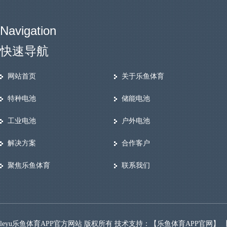
Navigation
快速导航
网站首页
关于乐鱼体育
特种电池
储能电池
工业电池
户外电池
解决方案
合作客户
聚焦乐鱼体育
联系我们
leyu乐鱼体育APP官方网站 版权所有 技术支持：【
乐鱼体育APP官网
】 