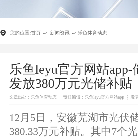
您的位置:
首页
->
新闻资讯
->
乐鱼体育动态
乐鱼leyu官方网站app
发放380万元光储补贴
文章出处：乐鱼体育动态
责任编辑：乐鱼leyu官方网站app
发表
12月5日，安徽芜湖市光伏
380.33万元补贴。其中7个