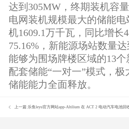
达到305MW，终期装机容
电网装机规模最大的储能电
机1609.1万千瓦，同比增
75.16%，新能源场站数量
能够为围场牌楼区域的13
配套储能“一对一”模式，
储能能力全面释放。
上一篇:
乐鱼leyu官方网站app-Altilium 在 ACT 2 电动汽车电
营