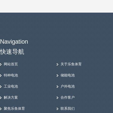
Navigation
快速导航
网站首页
关于乐鱼体育
特种电池
储能电池
工业电池
户外电池
解决方案
合作客户
聚焦乐鱼体育
联系我们