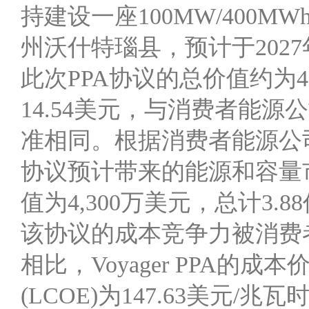
持建设一座100MW/400
州沃什特瑙县，预计于2027
此次PPA协议的总价值约为
14.54美元，与消费者能源公
准相同。根据消费者能源公司
协议预计带来的能源和容量市
值为4,300万美元，总计3.8
该协议的成本竞争力被消费者
相比，Voyager PPA的成
(LCOE)为147.63美元/兆瓦