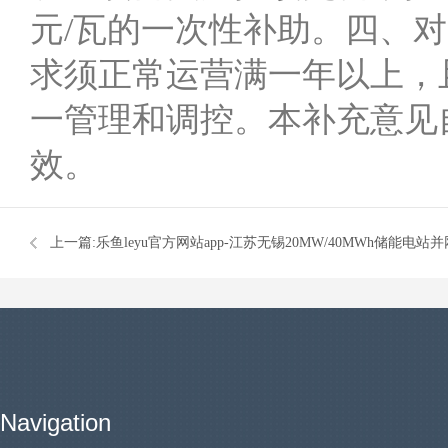
元/瓦的一次性补助。四、
求须正常运营满一年以上，
一管理和调控。本补充意见
效。
上一篇:
乐鱼leyu官方网站app-江苏无锡20MW/40MWh储能电站
Navigation