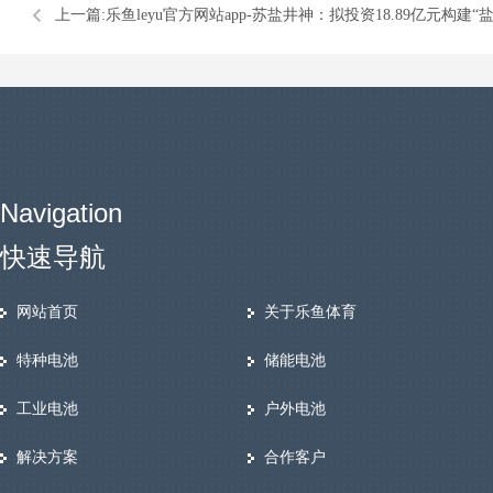
上一篇:
乐鱼leyu官方网站app-苏盐井神：拟投资18.89亿元构建“
业新格局
Navigation
快速导航
网站首页
关于乐鱼体育
特种电池
储能电池
工业电池
户外电池
解决方案
合作客户