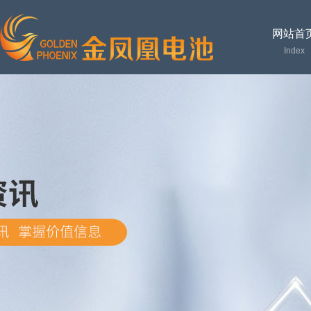
网站首
Index