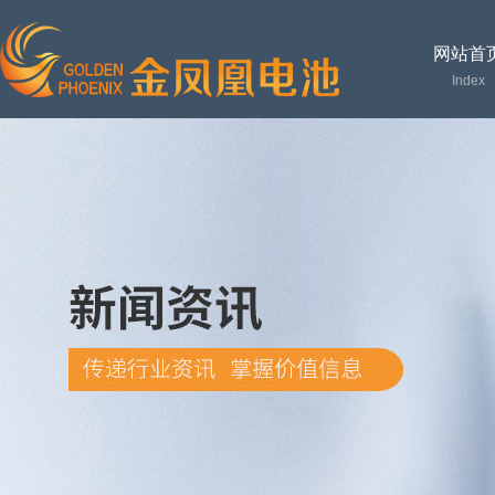
网站首
Index