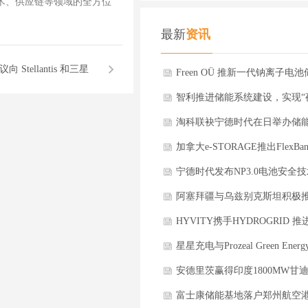
术、供应链等领域的全方位
最新
资讯
 Stellantis 和三星
Freen OÜ 推新一代钠离子电
系统-乐鱼leyu官方网站app
智利推进储能系统建设，实现“
提供 75.4 亿美元贷款
脱碳”-乐鱼leyu官方网站app
淘科联袂宁德时代在日举办储
站投资论坛，引爆行业关注-乐
加拿大e-STORAGE推出FlexBan
leyu官方网站app
1.0 模块化储能系统引领行业革
宁德时代发布NP3.0电池安全
乐鱼leyu官方网站app
神行Pro电池-乐鱼leyu官方网站a
阿塞拜疆与乌兹别克斯坦积极
电池储能系统建设-乐鱼leyu官
HYVITY携手HYDROGRID 推
站app
利450MW抽水蓄能项目开发-
星星充电与Prozeal Green Ener
leyu官方网站app
作 签近1GWh订单进军印度储
安德里茨赢得印度1800MW甘
场-乐鱼leyu官方网站app
塔抽水蓄能项目合同-乐鱼leyu
富士康储能基地落户郑州航空