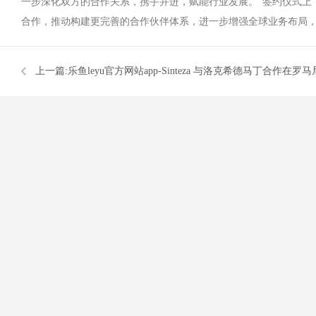
一步深化双方的合作关系，携手并进，赋能行业发展。”签约仪式上
合作，推动构建更完善的合作伙伴体系，进一步增强全球业务布局
上一篇:
乐鱼leyu官方网站app-Sinteza 与洛克希德马丁合作在罗
创性的电池生产设施