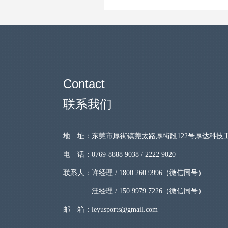
网站app
加速打造“新能源帝国”梦想-乐
leyu官方网站app
Contact
联系我们
地 址：东莞市厚街镇莞太路厚街段122号厚达科技
电 话：0769-8888 9038 / 2222 9020
联系人：许经理 / 1800 260 9996（微信同号）
汪经理 / 150 9979 7226（微信同号）
邮 箱：leyusports@gmail.com