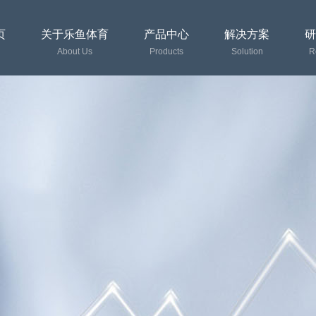
页
关于乐鱼体育
产品中心
解决方案
研
About Us
Products
Solution
R