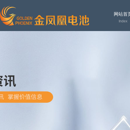
网站首
Index