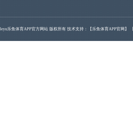
leyu乐鱼体育APP官方网站 版权所有 技术支持：【
乐鱼体育APP官网
】 