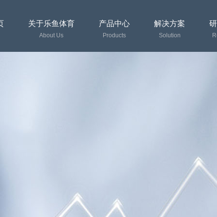
页
关于乐鱼体育
产品中心
解决方案
研
About Us
Products
Solution
R