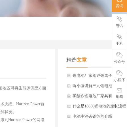
咨询
电话
手机
精选
文章
公众号
锂电池厂家阐述锂离子电池有
小程序
用途？
听小编讲解三元锂电池是什么
域和偏远地区可再生能源供应方面
磷酸铁锂电池厂家具有哪些优
邮箱
izo​​n Power首
什么是18650锂电池的定制流程
能源状况。
电池中涂碳铝箔的介绍
o​​n Power的网络