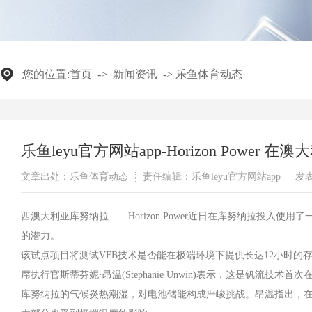
您的位置:
首页
->
新闻资讯
->
乐鱼体育动态
乐鱼leyu官方网站app-Horizo​​n Pow
文章出处：乐鱼体育动态
责任编辑：乐鱼leyu官方网站app
发表
西澳大利亚库努纳拉——Horizo​​n Power近日在库努纳拉投入使
的潜力。
该试点项目将测试VFB技术是否能在极端环境下提供长达12小时的存储时
席执行官斯蒂芬妮·昂温(Stephanie Unwin)表示，这是钒
库努纳拉的气候炎热潮湿，对电池储能构成严峻挑战。昂温指出，在这种极