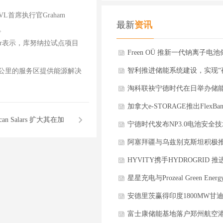
VL首席执行官Graham
最新
资讯
。
er表示，库努纳拉试点项目
Freen OÜ 推新一代钠离子电
系统-乐鱼leyu官方网站app
智利推进储能系统建设，实现“
平方公里的服务区提供能源解决
脱碳”-乐鱼leyu官方网站app
淘科联袂宁德时代在日举办储
站投资论坛，引爆行业关注-乐
加拿大e-STORAGE推出FlexBan
can Salars 扩大其在加
leyu官方网站app
1.0 模块化储能系统引领行业革
宁德时代发布NP3.0电池安全
乐鱼leyu官方网站app
神行Pro电池-乐鱼leyu官方网站a
阿塞拜疆与乌兹别克斯坦积极
拿大魁北克的锂矿储备
电池储能系统建设-乐鱼leyu官
HYVITY携手HYDROGRID 推
站app
利450MW抽水蓄能项目开发-
星星充电与Prozeal Green Ener
leyu官方网站app
作 签近1GWh订单进军印度储
安德里茨赢得印度1800MW甘
场-乐鱼leyu官方网站app
塔抽水蓄能项目合同-乐鱼leyu
富士康储能基地落户郑州航空