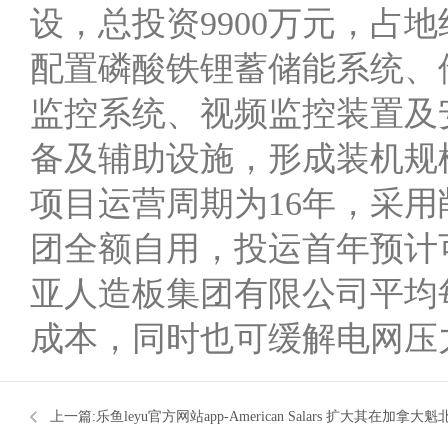
设，总投资9900万元，占
配置磷酸铁锂蓄储能系统、
监控系统、视频监控装置及
备及辅助设施，形成装机规模
项目运营周期为16年，采
团全额自用，投运首年预计可
亚人造板集团有限公司平均
成本，同时也可缓解电网压
上一篇:
乐鱼leyu官方网站app-American Salars 扩大其在加拿