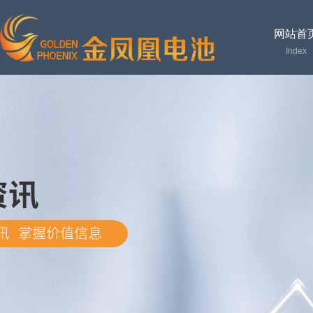
网站首
Index