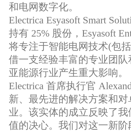
和电网数字化。
Electrica Esyasoft Smart Solut
持有 25% 股份，Esyasoft Ente
将专注于智能电网技术(包括
借一支经验丰富的专业团队
亚能源行业产生重大影响。
Electrica 首席执行官 Ale
新、最先进的解决方案和对
业。该实体的成立反映了我
值的决心。我们对这一新阶