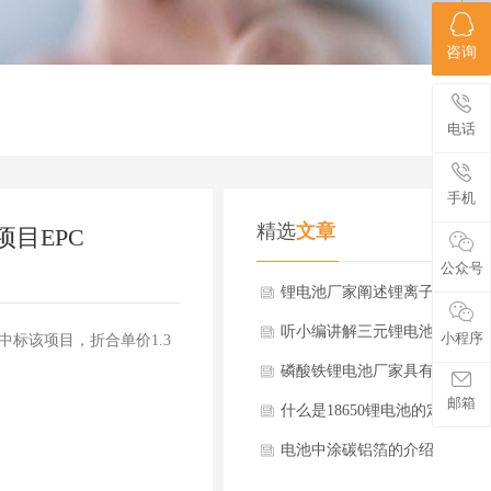
咨询
电话
手机
精选
文章
项目EPC
公众号
锂电池厂家阐述锂离子电池有
用途？
听小编讲解三元锂电池是什么
小程序
预中标该项目，折合单价1.3
磷酸铁锂电池厂家具有哪些优
邮箱
什么是18650锂电池的定制流程
电池中涂碳铝箔的介绍