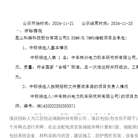
项目招标人为江苏悦达储能科技有限公司，项目包括(包含但不限于)3.35
个并网点进行并网，在企业配电房安装储能并网计量柜1面。储能系统应
包括系统设备、材料采购与供货，建设施工，防护围栏安装，设备