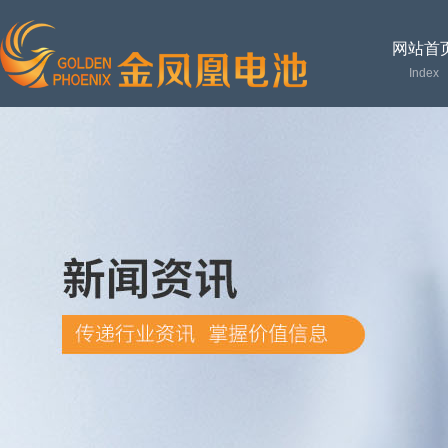
网站首
Index