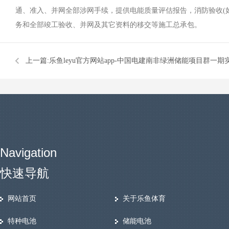
通、准入、并网全部涉网手续，提供电能质量评估报告，消防验收(
务和全部竣工验收、并网及其它资料的移交等施工总承包。
上一篇:
乐鱼leyu官方网站app-中国电建南非绿洲储能项目群一
闭
Navigation
快速导航
网站首页
关于乐鱼体育
特种电池
储能电池