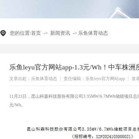
您的位置:
首页
->
新闻资讯
->
乐鱼体育动态
乐鱼leyu官方网站app-1.3元/Wh！中车株
文章出处：乐鱼体育动态
责任编辑：乐鱼leyu官方网站app
发表
11月21日，昆山科森科技股份有限公司3.35MW/6.7MWh储能项
元/Wh。