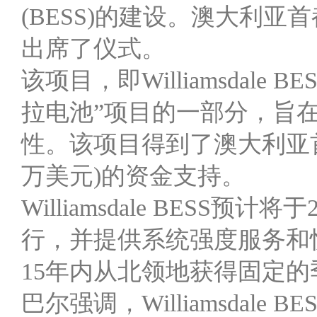
(BESS)的建设。澳大利亚首
出席了仪式。
该项目，即Williamsdal
拉电池”项目的一部分，旨
性。该项目得到了澳大利亚首都领
万美元)的资金支持。
Williamsdale BESS
行，并提供系统强度服务和快速
15年内从北领地获得固定
巴尔强调，Williamsdal