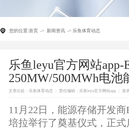
您的位置:
首页
->
新闻资讯
->
乐鱼体育动态
乐鱼leyu官方网站app
250MW/500MWh
文章出处：乐鱼体育动态
责任编辑：乐鱼leyu官方网站app
发表
11月22日，能源存储开发商Ek
培拉举行了奠基仪式，正式启动