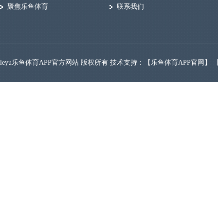
聚焦乐鱼体育
联系我们
leyu乐鱼体育APP官方网站 版权所有 技术支持：【
乐鱼体育APP官网
】 