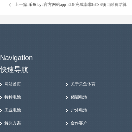
上一篇:
乐鱼leyu官方网站app-EDF完成南非BESS项目融资结算
Navigation
快速导航
网站首页
关于乐鱼体育
特种电池
储能电池
工业电池
户外电池
解决方案
合作客户