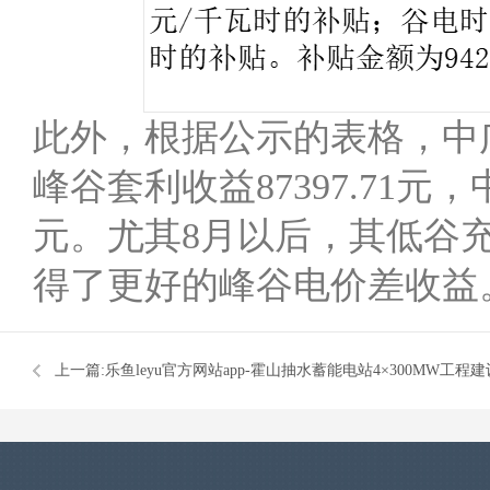
此外，根据公示的表格，中
峰谷套利收益87397.71元
元。尤其8月以后，其低谷
得了更好的峰谷电价差收益
上一篇:
乐鱼leyu官方网站app-霍山抽水蓄能电站4×300MW工程
项目公开招标