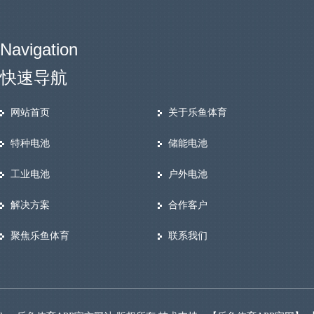
Navigation
快速导航
网站首页
关于乐鱼体育
特种电池
储能电池
工业电池
户外电池
解决方案
合作客户
聚焦乐鱼体育
联系我们