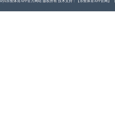
leyu乐鱼体育APP官方网站 版权所有 技术支持：【
乐鱼体育APP官网
】 