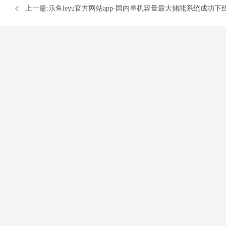
上一篇:
乐鱼leyu官方网站app-国内单机容量最大储能系统成功下