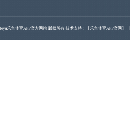
leyu乐鱼体育APP官方网站 版权所有 技术支持：【
乐鱼体育APP官网
】 