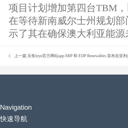
项目计划增加第四台TBM
在等待新南威尔士州规划部门的
示了其在确保澳大利亚能源
上一篇:
乐鱼leyu官方网站app-SRP 和 EDP Renewables 宣布在
设 200MW 储能项目
Navigation
快速导航