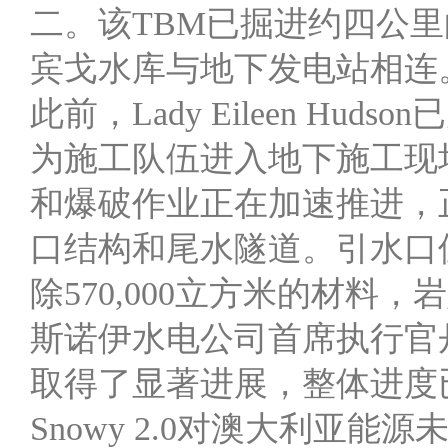
二。该TBM已掘进约四公
宾戈水库与地下发电站相连
此前，Lady Eileen Hu
为施工队伍进入地下施工现
和爆破作业正在加速推进，
口结构和尾水隧道。引水口
除570,000立方米的材料，
斯诺伊水电公司首席执行官丹尼
取得了显著进展，整体进度
Snowy 2.0对澳大利亚能