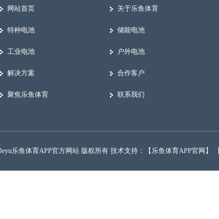
网站首页
关于乐鱼体育
特种电池
储能电池
工业电池
户外电池
解决方案
合作客户
聚焦乐鱼体育
联系我们
leyu乐鱼体育APP官方网站 版权所有 技术支持：【
乐鱼体育APP官网
】 