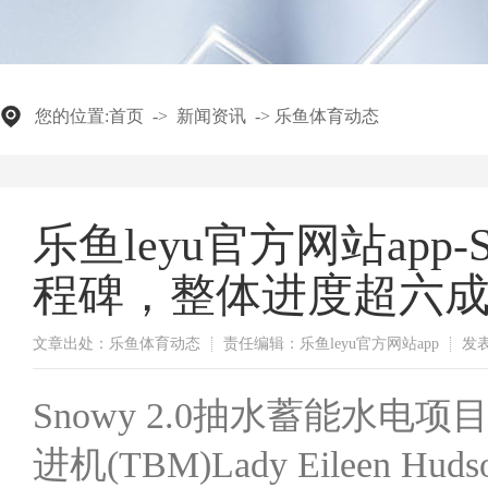
您的位置:
首页
->
新闻资讯
->
乐鱼体育动态
乐鱼leyu官方网站app
程碑，整体进度超六
文章出处：乐鱼体育动态
责任编辑：乐鱼leyu官方网站app
发表
Snowy 2.0抽水蓄能水
进机(TBM)Lady Eilee