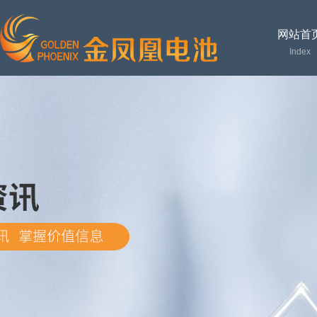
网站首
Index