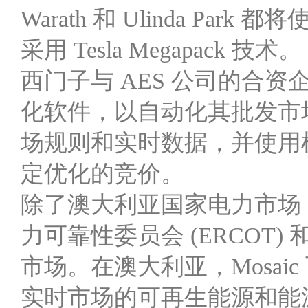
Warath 和 Ulinda Par
采用 Tesla Megapack 技术。
西门子与 AES 公司的合资企
化软件，以自动化其批发市场参
场规则和实时数据，并使用
定优化的竞价。
除了澳大利亚国家电力市场 (N
力可靠性委员会 (ERCOT) 
市场。在澳大利亚，Mosa
实时市场的可再生能源和能