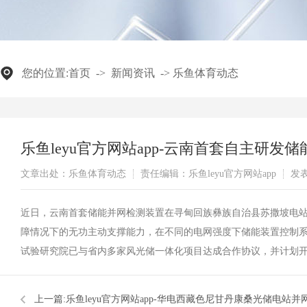
您的位置:
首页
->
新闻资讯
->
乐鱼体育动态
乐鱼leyu官方网站app-云南首套自主研
文章出处：乐鱼体育动态
责任编辑：乐鱼leyu官方网站app
发表
近日，云南首套储能并网检测装置在寻甸回族彝族自治县苏撒坡电
障情况下的无功主动支撑能力，在不同的电网强度下储能装置控制
试验研究院已与省内多家风光储一体化项目达成合作协议，并计划
上一篇:
乐鱼leyu官方网站app-华电西藏色尼甘丹康桑光储电站并