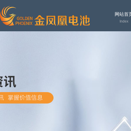
网站首
Index