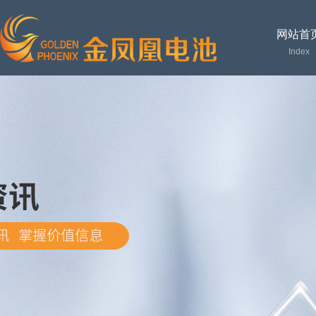
网站首
Index