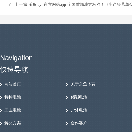
上一篇:
乐鱼leyu官方网站app-全国首部地方标准！《生产经营
池存储使用安全规范》印发
Navigation
快速导航
网站首页
关于乐鱼体育
特种电池
储能电池
工业电池
户外电池
解决方案
合作客户