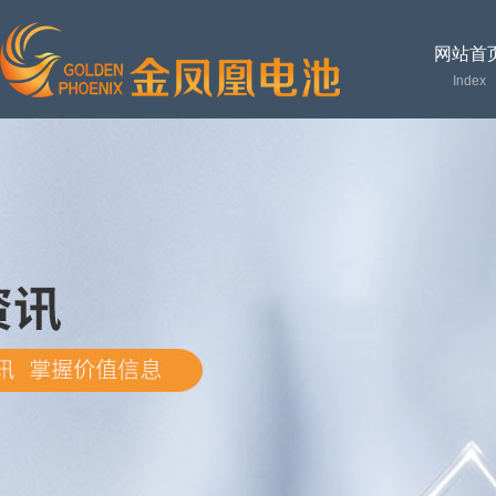
网站首
Index