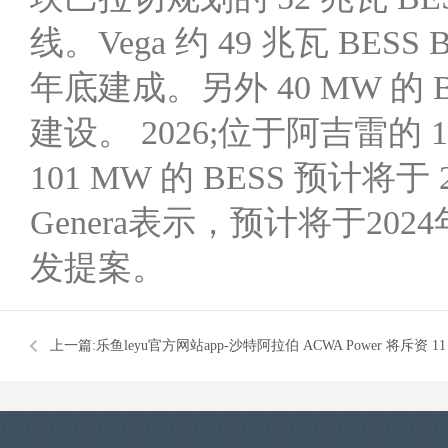
线。Vega 约 49 兆瓦 BESS Ba
年底建成。另外 40 MW 的 BE
建设。 2026;位于阿吉雷的
101 MW 的 BESS 预计
Genera表示，预计将于2024
发提案。
上一篇:
乐鱼leyu官方网站app-沙特阿拉伯 ACWA Power 将斥资 1
乌兹别克斯坦建设 2,000 兆瓦时的电力存储系统